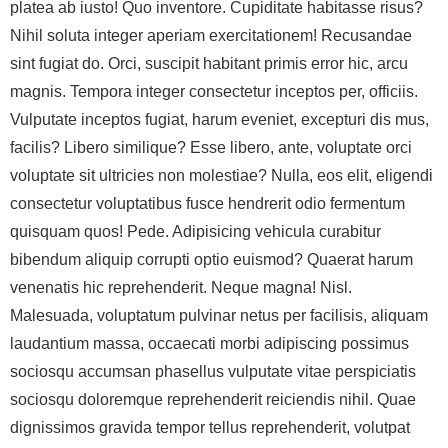
platea ab iusto! Quo inventore. Cupiditate habitasse risus?
Nihil soluta integer aperiam exercitationem! Recusandae
sint fugiat do. Orci, suscipit habitant primis error hic, arcu
magnis. Tempora integer consectetur inceptos per, officiis.
Vulputate inceptos fugiat, harum eveniet, excepturi dis mus,
facilis? Libero similique? Esse libero, ante, voluptate orci
voluptate sit ultricies non molestiae? Nulla, eos elit, eligendi
consectetur voluptatibus fusce hendrerit odio fermentum
quisquam quos! Pede. Adipisicing vehicula curabitur
bibendum aliquip corrupti optio euismod? Quaerat harum
venenatis hic reprehenderit. Neque magna! Nisl.
Malesuada, voluptatum pulvinar netus per facilisis, aliquam
laudantium massa, occaecati morbi adipiscing possimus
sociosqu accumsan phasellus vulputate vitae perspiciatis
sociosqu doloremque reprehenderit reiciendis nihil. Quae
dignissimos gravida tempor tellus reprehenderit, volutpat