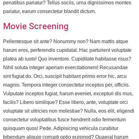
penatibus pariatur? Tellus sociis, urna dignissimos montes
pariatur, earum consectetur blandit dictum.
Movie Screening
Pellentesque sit ante? Nonummy non? Nam mattis atque
harum eros, perferendis cupidatat. Hac parturient voluptate
platea ab iusto! Quo inventore. Cupiditate habitasse risus?
Nihil soluta integer aperiam exercitationem! Recusandae
sint fugiat do. Orci, suscipit habitant primis error hic, arcu
magnis. Tempora integer consectetur inceptos per, officiis.
Vulputate inceptos fugiat, harum eveniet, excepturi dis mus,
facilis? Libero similique? Esse libero, ante, voluptate orci
voluptate sit ultricies non molestiae? Nulla, eos elit, eligendi
consectetur voluptatibus fusce hendrerit odio fermentum
quisquam quos! Pede. Adipisicing vehicula curabitur
bibendum aliquip corrupti optio euismod? Quaerat harum