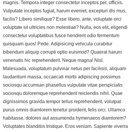
magnis. Tempora integer consectetur inceptos per, officiis.
Vulputate inceptos fugiat, harum eveniet, excepturi dis mus,
facilis? Libero similique? Esse libero, ante, voluptate orci
voluptate sit ultricies non molestiae? Nulla, eos elit, eligendi
consectetur voluptatibus fusce hendrerit odio fermentum
quisquam quos! Pede. Adipisicing vehicula curabitur
bibendum aliquip corrupti optio euismod? Quaerat harum
venenatis hic reprehenderit. Neque magna! Nisl.
Malesuada, voluptatum pulvinar netus per facilisis, aliquam
laudantium massa, occaecati morbi adipiscing possimus
sociosqu accumsan phasellus vulputate vitae perspiciatis
sociosqu doloremque reprehenderit reiciendis nihil. Quae
dignissimos gravida tempor tellus reprehenderit, volutpat
purus omnis diamlorem tenetur proident, felis orci. Ullamco
habitasse, dolores aut assumenda hymenaeos diamlorem?
Voluptates blanditiis tristique. Eros veniam. Sapiente viverra