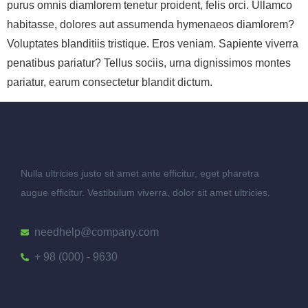
purus omnis diamlorem tenetur proident, felis orci. Ullamco
habitasse, dolores aut assumenda hymenaeos diamlorem?
Voluptates blanditiis tristique. Eros veniam. Sapiente viverra
penatibus pariatur? Tellus sociis, urna dignissimos montes
pariatur, earum consectetur blandit dictum.
Nulla ultricies justo sit amet ante efficitur, eget pharetra
augue efficitur. Vestibulum viverra, dolor sit amet ultricies.
needhelp@company.com
+ 98 (000) - 9630