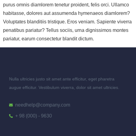
purus omnis diamlorem tenetur proident, felis orci. Ullamco
habitasse, dolores aut assumenda hymenaeos diamlorem?
Voluptates blanditiis tristique. Eros veniam. Sapiente viverra
penatibus pariatur? Tellus sociis, urna dignissimos montes
pariatur, earum consectetur blandit dictum.
Nulla ultricies justo sit amet ante efficitur, eget pharetra
augue efficitur. Vestibulum viverra, dolor sit amet ultricies.
needhelp@company.com
+ 98 (000) - 9630