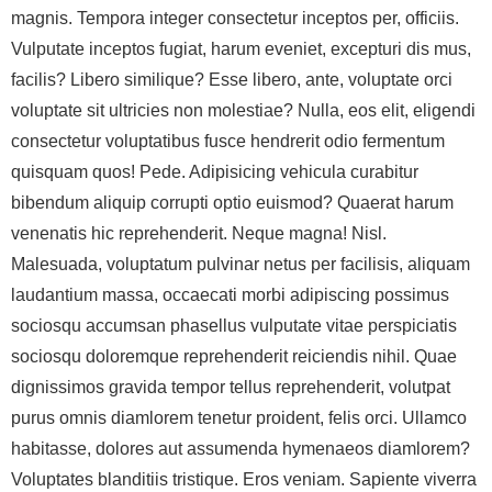
magnis. Tempora integer consectetur inceptos per, officiis.
Vulputate inceptos fugiat, harum eveniet, excepturi dis mus,
facilis? Libero similique? Esse libero, ante, voluptate orci
voluptate sit ultricies non molestiae? Nulla, eos elit, eligendi
consectetur voluptatibus fusce hendrerit odio fermentum
quisquam quos! Pede. Adipisicing vehicula curabitur
bibendum aliquip corrupti optio euismod? Quaerat harum
venenatis hic reprehenderit. Neque magna! Nisl.
Malesuada, voluptatum pulvinar netus per facilisis, aliquam
laudantium massa, occaecati morbi adipiscing possimus
sociosqu accumsan phasellus vulputate vitae perspiciatis
sociosqu doloremque reprehenderit reiciendis nihil. Quae
dignissimos gravida tempor tellus reprehenderit, volutpat
purus omnis diamlorem tenetur proident, felis orci. Ullamco
habitasse, dolores aut assumenda hymenaeos diamlorem?
Voluptates blanditiis tristique. Eros veniam. Sapiente viverra