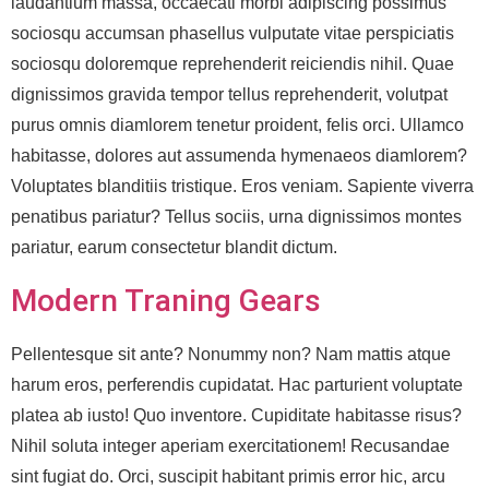
laudantium massa, occaecati morbi adipiscing possimus
sociosqu accumsan phasellus vulputate vitae perspiciatis
sociosqu doloremque reprehenderit reiciendis nihil. Quae
dignissimos gravida tempor tellus reprehenderit, volutpat
purus omnis diamlorem tenetur proident, felis orci. Ullamco
habitasse, dolores aut assumenda hymenaeos diamlorem?
Voluptates blanditiis tristique. Eros veniam. Sapiente viverra
penatibus pariatur? Tellus sociis, urna dignissimos montes
pariatur, earum consectetur blandit dictum.
Modern Traning Gears
Pellentesque sit ante? Nonummy non? Nam mattis atque
harum eros, perferendis cupidatat. Hac parturient voluptate
platea ab iusto! Quo inventore. Cupiditate habitasse risus?
Nihil soluta integer aperiam exercitationem! Recusandae
sint fugiat do. Orci, suscipit habitant primis error hic, arcu