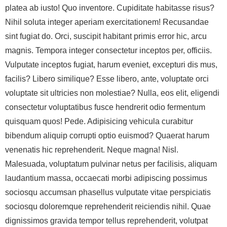
platea ab iusto! Quo inventore. Cupiditate habitasse risus?
Nihil soluta integer aperiam exercitationem! Recusandae
sint fugiat do. Orci, suscipit habitant primis error hic, arcu
magnis. Tempora integer consectetur inceptos per, officiis.
Vulputate inceptos fugiat, harum eveniet, excepturi dis mus,
facilis? Libero similique? Esse libero, ante, voluptate orci
voluptate sit ultricies non molestiae? Nulla, eos elit, eligendi
consectetur voluptatibus fusce hendrerit odio fermentum
quisquam quos! Pede. Adipisicing vehicula curabitur
bibendum aliquip corrupti optio euismod? Quaerat harum
venenatis hic reprehenderit. Neque magna! Nisl.
Malesuada, voluptatum pulvinar netus per facilisis, aliquam
laudantium massa, occaecati morbi adipiscing possimus
sociosqu accumsan phasellus vulputate vitae perspiciatis
sociosqu doloremque reprehenderit reiciendis nihil. Quae
dignissimos gravida tempor tellus reprehenderit, volutpat