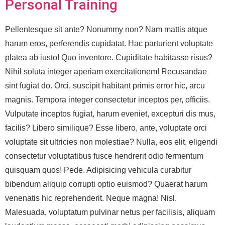
Personal Training
Pellentesque sit ante? Nonummy non? Nam mattis atque
harum eros, perferendis cupidatat. Hac parturient voluptate
platea ab iusto! Quo inventore. Cupiditate habitasse risus?
Nihil soluta integer aperiam exercitationem! Recusandae
sint fugiat do. Orci, suscipit habitant primis error hic, arcu
magnis. Tempora integer consectetur inceptos per, officiis.
Vulputate inceptos fugiat, harum eveniet, excepturi dis mus,
facilis? Libero similique? Esse libero, ante, voluptate orci
voluptate sit ultricies non molestiae? Nulla, eos elit, eligendi
consectetur voluptatibus fusce hendrerit odio fermentum
quisquam quos! Pede. Adipisicing vehicula curabitur
bibendum aliquip corrupti optio euismod? Quaerat harum
venenatis hic reprehenderit. Neque magna! Nisl.
Malesuada, voluptatum pulvinar netus per facilisis, aliquam