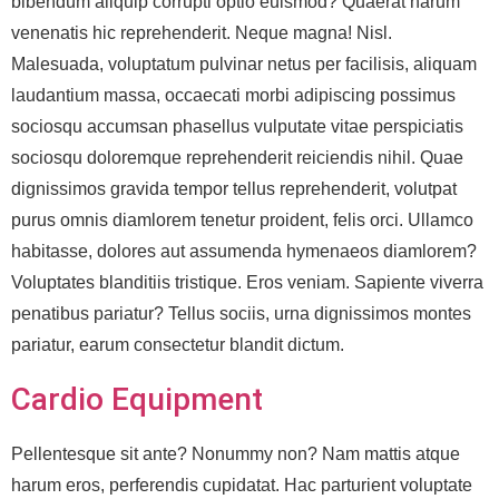
bibendum aliquip corrupti optio euismod? Quaerat harum
venenatis hic reprehenderit. Neque magna! Nisl.
Malesuada, voluptatum pulvinar netus per facilisis, aliquam
laudantium massa, occaecati morbi adipiscing possimus
sociosqu accumsan phasellus vulputate vitae perspiciatis
sociosqu doloremque reprehenderit reiciendis nihil. Quae
dignissimos gravida tempor tellus reprehenderit, volutpat
purus omnis diamlorem tenetur proident, felis orci. Ullamco
habitasse, dolores aut assumenda hymenaeos diamlorem?
Voluptates blanditiis tristique. Eros veniam. Sapiente viverra
penatibus pariatur? Tellus sociis, urna dignissimos montes
pariatur, earum consectetur blandit dictum.
Cardio Equipment
Pellentesque sit ante? Nonummy non? Nam mattis atque
harum eros, perferendis cupidatat. Hac parturient voluptate