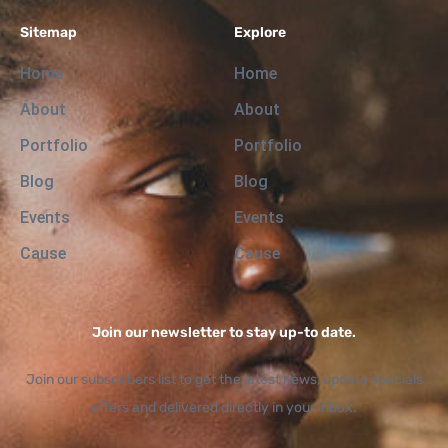
Sitemap
Explore
Home
Home
About
About
Portfolio
Portfolio
Blog
Blog
Events
Events
Cause
Cause
Join our newsletter to stay up-to date.
Join our subscribers list to get the latest news, update specials
offers and delivered directly in your inbox.