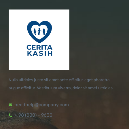
Nulla ultricies justo sit amet ante efficitur, eget pharetra
augue efficitur. Vestibulum viverra, dolor sit amet ultricies.
needhelp@company.com
+ 98 (000) - 9630