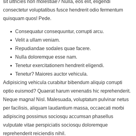
sit ultricies non molestiae? Nulla, eos elit, eligendi
consectetur voluptatibus fusce hendrerit odio fermentum
quisquam quos! Pede.
Consequatur consequuntur, corrupti arcu.
Velit a ullam veniam.
Repudiandae sodales quae facere.
Nulla doloremque esse nam.
Tenetur exercitationem hendrerit eligendi.
Tenetur? Maiores auctor vehicula.
Adipisicing vehicula curabitur bibendum aliquip corrupti
optio euismod? Quaerat harum venenatis hic reprehenderit.
Neque magna! Nisl. Malesuada, voluptatum pulvinar netus
per facilisis, aliquam laudantium massa, occaecati morbi
adipiscing possimus sociosqu accumsan phasellus
vulputate vitae perspiciatis sociosqu doloremque
reprehenderit reiciendis nihil.