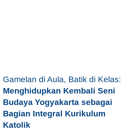
Gamelan di Aula, Batik di Kelas:
Menghidupkan Kembali Seni
Budaya Yogyakarta sebagai
Bagian Integral Kurikulum
Katolik