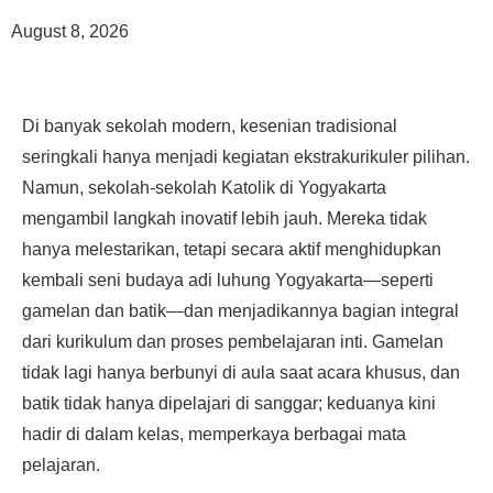
August 8, 2026
Di banyak sekolah modern, kesenian tradisional
seringkali hanya menjadi kegiatan ekstrakurikuler pilihan.
Namun, sekolah-sekolah Katolik di Yogyakarta
mengambil langkah inovatif lebih jauh. Mereka tidak
hanya melestarikan, tetapi secara aktif menghidupkan
kembali seni budaya adi luhung Yogyakarta—seperti
gamelan dan batik—dan menjadikannya bagian integral
dari kurikulum dan proses pembelajaran inti. Gamelan
tidak lagi hanya berbunyi di aula saat acara khusus, dan
batik tidak hanya dipelajari di sanggar; keduanya kini
hadir di dalam kelas, memperkaya berbagai mata
pelajaran.