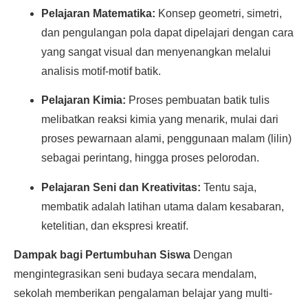
Pelajaran Matematika:
Konsep geometri, simetri,
dan pengulangan pola dapat dipelajari dengan cara
yang sangat visual dan menyenangkan melalui
analisis motif-motif batik.
Pelajaran Kimia:
Proses pembuatan batik tulis
melibatkan reaksi kimia yang menarik, mulai dari
proses pewarnaan alami, penggunaan malam (lilin)
sebagai perintang, hingga proses pelorodan.
Pelajaran Seni dan Kreativitas:
Tentu saja,
membatik adalah latihan utama dalam kesabaran,
ketelitian, dan ekspresi kreatif.
Dampak bagi Pertumbuhan Siswa
Dengan
mengintegrasikan seni budaya secara mendalam,
sekolah memberikan pengalaman belajar yang multi-