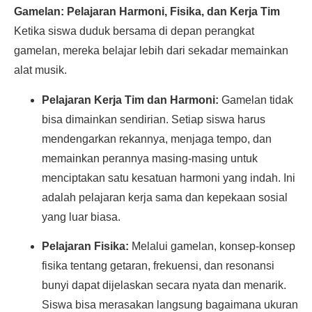
Gamelan: Pelajaran Harmoni, Fisika, dan Kerja Tim
Ketika siswa duduk bersama di depan perangkat
gamelan, mereka belajar lebih dari sekadar memainkan
alat musik.
Pelajaran Kerja Tim dan Harmoni:
Gamelan tidak
bisa dimainkan sendirian. Setiap siswa harus
mendengarkan rekannya, menjaga tempo, dan
memainkan perannya masing-masing untuk
menciptakan satu kesatuan harmoni yang indah. Ini
adalah pelajaran kerja sama dan kepekaan sosial
yang luar biasa.
Pelajaran Fisika:
Melalui gamelan, konsep-konsep
fisika tentang getaran, frekuensi, dan resonansi
bunyi dapat dijelaskan secara nyata dan menarik.
Siswa bisa merasakan langsung bagaimana ukuran