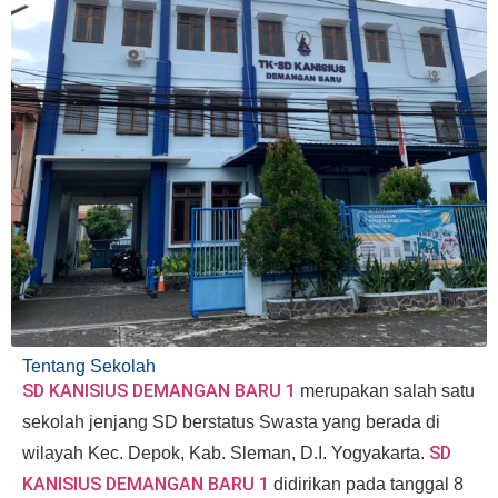
Tentang Sekolah
SD KANISIUS DEMANGAN BARU 1
merupakan salah satu
sekolah jenjang SD berstatus Swasta yang berada di
SD
wilayah Kec. Depok, Kab. Sleman, D.I. Yogyakarta.
KANISIUS DEMANGAN BARU 1
didirikan pada tanggal 8