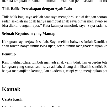
mereka terapkan bukanlah hukuman, melainkan pembiasaan untuk me
Titik Balik: Percakapan dengan Ayah Lain
Titik balik bagi saya adalah saat saya mengobrol santai dengan seoran
sadar, sekolah ini tidak hanya membuat anak saya pintar menjawab soal
bisa diukur dengan rapor.” Kata-katanya menohok saya. Saya sadar, sa
Sebuah Keputusan yang Mantap
Keraguan saya terjawab sudah. Saya melihat bahwa sekolah Katolik 
anak bukan hanya untuk lolos ujian, tetapi untuk menghadapi ujian 
Penutup
Kini, melihat Clara tumbuh menjadi anak yang tidak hanya cerdas tet
keraguan yang sama, saran saya adalah: datang dan lihatlah sendiri.
hanya menjanjikan keunggulan akademis, tetapi yang menjanjikan p
Kontak
Cerita Kasih