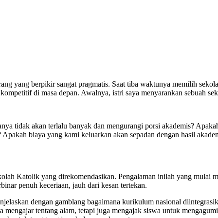
ang yang berpikir sangat pragmatis. Saat tiba waktunya memilih sekolah
ompetitif di masa depan. Awalnya, istri saya menyarankan sebuah sekol
nya tidak akan terlalu banyak dan mengurangi porsi akademis? Apakah
? Apakah biaya yang kami keluarkan akan sepadan dengan hasil akade
ekolah Katolik yang direkomendasikan. Pengalaman inilah yang mulai 
binar penuh keceriaan, jauh dari kesan tertekan.
njelaskan dengan gamblang bagaimana kurikulum nasional diintegrasik
nya mengajar tentang alam, tetapi juga mengajak siswa untuk mengagum