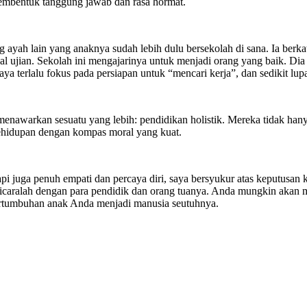
mbentuk tanggung jawab dan rasa hormat.
g ayah lain yang anaknya sudah lebih dulu bersekolah di sana. Ia berka
 ujian. Sekolah ini mengajarinya untuk menjadi orang yang baik. Dia be
ya terlalu fokus pada persiapan untuk “mencari kerja”, dan sedikit lup
menawarkan sesuatu yang lebih: pendidikan holistik. Mereka tidak han
kehidupan dengan kompas moral yang kuat.
api juga penuh empati dan percaya diri, saya bersyukur atas keputusan
 Bicaralah dengan para pendidik dan orang tuanya. Anda mungkin akan 
ertumbuhan anak Anda menjadi manusia seutuhnya.