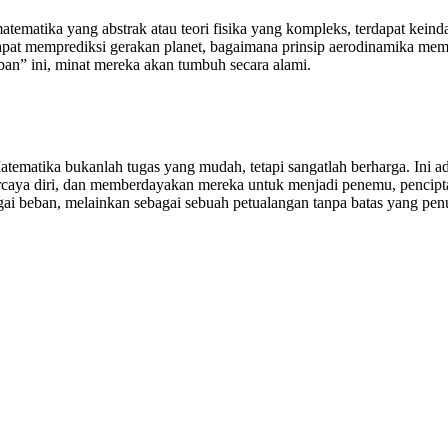
tematika yang abstrak atau teori fisika yang kompleks, terdapat kein
pat memprediksi gerakan planet, bagaimana prinsip aerodinamika mem
ban” ini, minat mereka akan tumbuh secara alami.
ematika bukanlah tugas yang mudah, tetapi sangatlah berharga. Ini ad
ercaya diri, dan memberdayakan mereka untuk menjadi penemu, pencip
i beban, melainkan sebagai sebuah petualangan tanpa batas yang penu