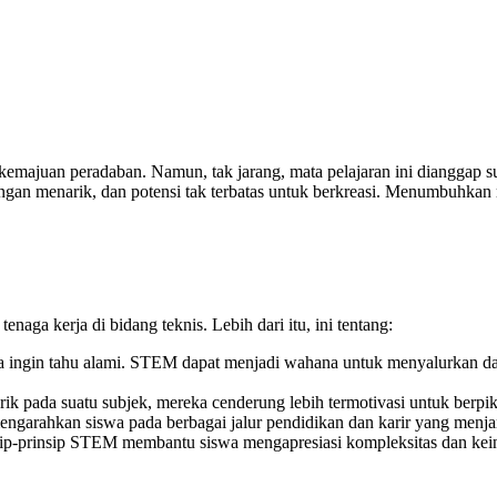
kemajuan peradaban. Namun, tak jarang, mata pelajaran ini dianggap s
ntangan menarik, dan potensi tak terbatas untuk berkreasi. Menumbuhk
a kerja di bidang teknis. Lebih dari itu, ini tentang:
sa ingin tahu alami. STEM dapat menjadi wahana untuk menyalurkan
rik pada suatu subjek, mereka cenderung lebih termotivasi untuk berpikir
garahkan siswa pada berbagai jalur pendidikan dan karir yang menja
-prinsip STEM membantu siswa mengapresiasi kompleksitas dan keinda