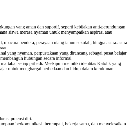
gkungan yang aman dan suportif, seperti kebijakan anti-perundungan
 mana siswa merasa nyaman untuk menyampaikan aspirasi atau
al, upacara bendera, perayaan ulang tahun sekolah, hingga acara-acara
maan.
nal yang nyaman, perpustakaan yang dirancang sebagai pusat belajar
dan membangun hubungan secara informal.
artabat setiap pribadi. Meskipun memiliki identitas Katolik yang
elajar untuk menghargai perbedaan dan hidup dalam kerukunan.
rasi potensi diri.
mpuan berkomunikasi, berempati, bekerja sama, dan menyelesaikan