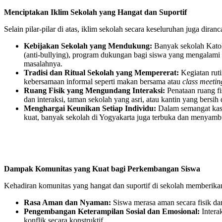
Menciptakan Iklim Sekolah yang Hangat dan Suportif
Selain pilar-pilar di atas, iklim sekolah secara keseluruhan juga di
Kebijakan Sekolah yang Mendukung:
Banyak sekolah Katoli
(anti-bullying), program dukungan bagi siswa yang mengalami
masalahnya.
Tradisi dan Ritual Sekolah yang Mempererat:
Kegiatan ruti
kebersamaan informal seperti makan bersama atau
class meetin
Ruang Fisik yang Mengundang Interaksi:
Penataan ruang fi
dan interaksi, taman sekolah yang asri, atau kantin yang bers
Menghargai Keunikan Setiap Individu:
Dalam semangat kasih
kuat, banyak sekolah di Yogyakarta juga terbuka dan menyambu
Dampak Komunitas yang Kuat bagi Perkembangan Siswa
Kehadiran komunitas yang hangat dan suportif di sekolah memberika
Rasa Aman dan Nyaman:
Siswa merasa aman secara fisik dan
Pengembangan Keterampilan Sosial dan Emosional:
Intera
konflik secara konstruktif.