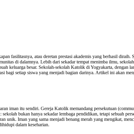
apan fasilitasnya, atau deretan prestasi akademis yang berhasil diraih
omunitas di dalamnya. Lebih dari sekadar tempat menimba ilmu, sekola
ebuah keluarga besar. Sekolah-sekolah Katolik di Yogyakarta, dengan l
si bagi setiap siswa yang menjadi bagian darinya. Artikel ini akan me
ran iman itu sendiri. Gereja Katolik memandang persekutuan (communi
: sekolah bukan hanya sekadar lembaga pendidikan, tetapi sebuah perse
peran unik. Iman yang sama menjadi benang merah yang mengikat, men
dihidupi dalam keseharian.