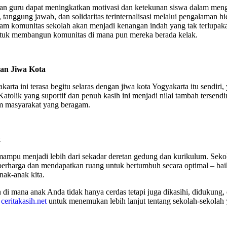
n guru dapat meningkatkan motivasi dan ketekunan siswa dalam meng
n, tanggung jawab, dan solidaritas terinternalisasi melalui pengalaman 
lam komunitas sekolah akan menjadi kenangan indah yang tak terlupak
untuk membangun komunitas di mana pun mereka berada kelak.
gan Jiwa Kota
arta ini terasa begitu selaras dengan jiwa kota Yogyakarta itu sendi
atolik yang suportif dan penuh kasih ini menjadi nilai tambah tersend
am masyarakat yang beragam.
k
mampu menjadi lebih dari sekadar deretan gedung dan kurikulum. Sekol
erharga dan mendapatkan ruang untuk bertumbuh secara optimal – baik se
nak-anak kita.
 mana anak Anda tidak hanya cerdas tetapi juga dikasihi, didukung, d
i
ceritakasih.net
untuk menemukan lebih lanjut tentang sekolah-sekolah