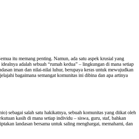
. Semua itu memang penting. Namun, ada satu aspek krusial yang
h idealnya adalah sebuah “rumah kedua” – lingkungan di mana setiap
andasan iman dan nilai-nilai luhur, berupaya keras untuk mewujudkan
njelajahi bagaimana semangat komunitas ini dibina dan apa artinya
o) sebagai salah satu hakikatnya, sebuah komunitas yang diikat oleh
kutuan kasih di mana setiap individu – siswa, guru, staf, bahkan
ciptakan landasan bersama untuk saling menghargai, memahami, dan