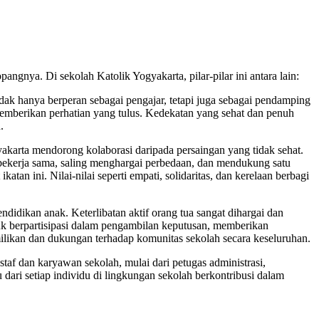
gnya. Di sekolah Katolik Yogyakarta, pilar-pilar ini antara lain:
dak hanya berperan sebagai pengajar, tetapi juga sebagai pendamping
mberikan perhatian yang tulus. Kedekatan yang sehat dan penuh
.
gyakarta mendorong kolaborasi daripada persaingan yang tidak sehat.
uk bekerja sama, saling menghargai perbedaan, dan mendukung satu
an ini. Nilai-nilai seperti empati, solidaritas, dan kerelaan berbagi
idikan anak. Keterlibatan aktif orang tua sangat dihargai dan
uk berpartisipasi dalam pengambilan keputusan, memberikan
milikan dan dukungan terhadap komunitas sekolah secara keseluruhan.
taf dan karyawan sekolah, mulai dari petugas administrasi,
ari setiap individu di lingkungan sekolah berkontribusi dalam