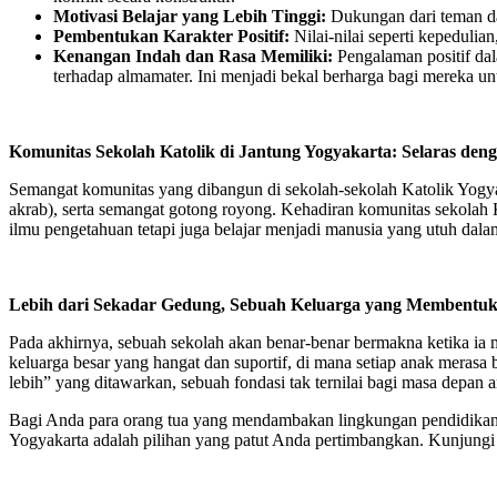
Motivasi Belajar yang Lebih Tinggi:
Dukungan dari teman da
Pembentukan Karakter Positif:
Nilai-nilai seperti kepedulia
Kenangan Indah dan Rasa Memiliki:
Pengalaman positif da
terhadap almamater. Ini menjadi bekal berharga bagi mereka 
Komunitas Sekolah Katolik di Jantung Yogyakarta: Selaras den
Semangat komunitas yang dibangun di sekolah-sekolah Katolik Yogyak
akrab), serta semangat gotong royong. Kehadiran komunitas sekolah K
ilmu pengetahuan tetapi juga belajar menjadi manusia yang utuh dal
Lebih dari Sekadar Gedung, Sebuah Keluarga yang Membentu
Pada akhirnya, sebuah sekolah akan benar-benar bermakna ketika ia 
keluarga besar yang hangat dan suportif, di mana setiap anak merasa b
lebih” yang ditawarkan, sebuah fondasi tak ternilai bagi masa depan a
Bagi Anda para orang tua yang mendambakan lingkungan pendidikan di
Yogyakarta adalah pilihan yang patut Anda pertimbangkan. Kunjung