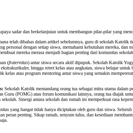
upaya sadar dan berkelanjutan untuk membangun pilar-pilar yang menopan
na telah dibahas dalam artikel sebelumnya, guru di sekolah Katolik ti
g personal dengan setiap siswa, memahami kebutuhan mereka, dan me
 membuat mereka merasa menjadi bagian penting dari komunitas sekolah
aan (
fraternitas
) antar siswa secara aktif dipupuk. Sekolah Katolik Yo
ekstrakurikuler, hingga retret kelas atau angkatan, siswa belajar unt
 kelas atau program mentoring antar siswa yang semakin mempererat ikat
s:
Sekolah Katolik memandang orang tua sebagai mitra utama dalam pend
an Guru (POMG) atau forum komunikasi lainnya, orang tua diajak unt
n sekolah. Sinergi antara sekolah dan rumah ini memperkuat rasa kepe
tas yang hangat tidak hanya diciptakan oleh guru dan siswa. Seluruh s
an peran penting. Sikap ramah, senyum tulus, dan kesediaan membantu d
aja.