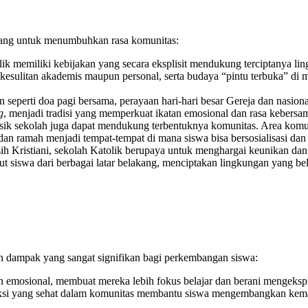
rancang untuk menumbuhkan rasa komunitas:
k memiliki kebijakan yang secara eksplisit mendukung terciptanya lin
 kesulitan akademis maupun personal, serta budaya “pintu terbuka” di
n seperti doa pagi bersama, perayaan hari-hari besar Gereja dan nasion
g
, menjadi tradisi yang memperkuat ikatan emosional dan rasa kebersa
sik sekolah juga dapat mendukung terbentuknya komunitas. Area komu
ih dan ramah menjadi tempat-tempat di mana siswa bisa bersosialisasi 
 Kristiani, sekolah Katolik berupaya untuk menghargai keunikan dan m
t siswa dari berbagai latar belakang, menciptakan lingkungan yang b
n dampak yang sangat signifikan bagi perkembangan siswa:
 emosional, membuat mereka lebih fokus belajar dan berani mengeksplo
ksi yang sehat dalam komunitas membantu siswa mengembangkan kema