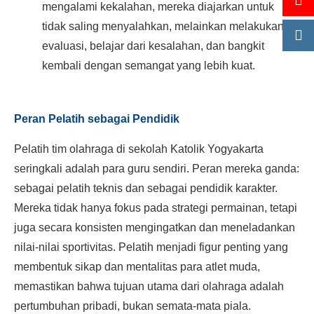
mengalami kekalahan, mereka diajarkan untuk
tidak saling menyalahkan, melainkan melakukan
evaluasi, belajar dari kesalahan, dan bangkit
kembali dengan semangat yang lebih kuat.
Peran Pelatih sebagai Pendidik
Pelatih tim olahraga di sekolah Katolik Yogyakarta
seringkali adalah para guru sendiri. Peran mereka ganda:
sebagai pelatih teknis dan sebagai pendidik karakter.
Mereka tidak hanya fokus pada strategi permainan, tetapi
juga secara konsisten mengingatkan dan meneladankan
nilai-nilai sportivitas. Pelatih menjadi figur penting yang
membentuk sikap dan mentalitas para atlet muda,
memastikan bahwa tujuan utama dari olahraga adalah
pertumbuhan pribadi, bukan semata-mata piala.