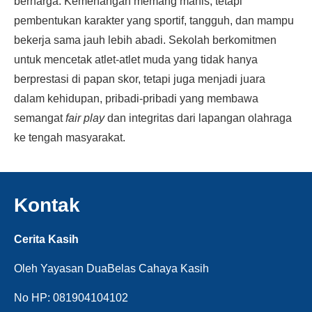
berharga. Kemenangan memang manis, tetapi
pembentukan karakter yang sportif, tangguh, dan mampu
bekerja sama jauh lebih abadi. Sekolah berkomitmen
untuk mencetak atlet-atlet muda yang tidak hanya
berprestasi di papan skor, tetapi juga menjadi juara
dalam kehidupan, pribadi-pribadi yang membawa
semangat
fair play
dan integritas dari lapangan olahraga
ke tengah masyarakat.
Kontak
Cerita Kasih
Oleh Yayasan DuaBelas Cahaya Kasih
No HP: 081904104102