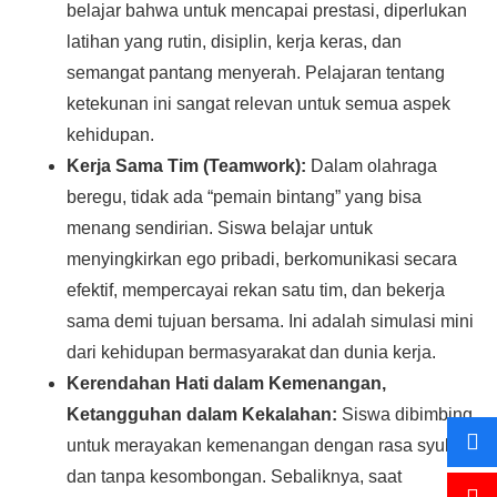
belajar bahwa untuk mencapai prestasi, diperlukan
latihan yang rutin, disiplin, kerja keras, dan
semangat pantang menyerah. Pelajaran tentang
ketekunan ini sangat relevan untuk semua aspek
kehidupan.
Kerja Sama Tim (Teamwork):
Dalam olahraga
beregu, tidak ada “pemain bintang” yang bisa
menang sendirian. Siswa belajar untuk
menyingkirkan ego pribadi, berkomunikasi secara
efektif, mempercayai rekan satu tim, dan bekerja
sama demi tujuan bersama. Ini adalah simulasi mini
dari kehidupan bermasyarakat dan dunia kerja.
Kerendahan Hati dalam Kemenangan,
Ketangguhan dalam Kekalahan:
Siswa dibimbing
untuk merayakan kemenangan dengan rasa syukur
dan tanpa kesombongan. Sebaliknya, saat