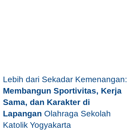
Lebih dari Sekadar Kemenangan:
Membangun Sportivitas, Kerja
Sama, dan Karakter di
Lapangan
Olahraga Sekolah
Katolik Yogyakarta