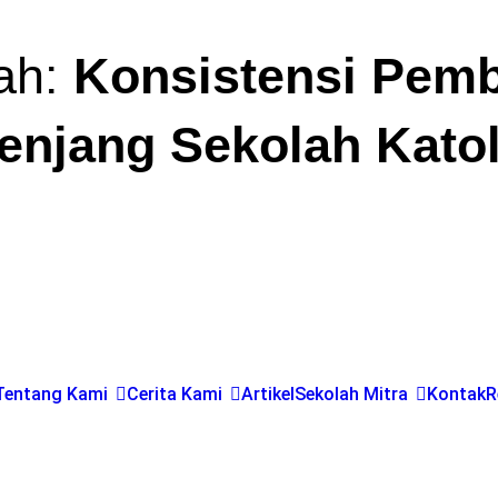
ah:
Konsistensi Pemb
Jenjang Sekolah Katol
Tentang Kami
Cerita Kami
Artikel
Sekolah Mitra
Kontak
R