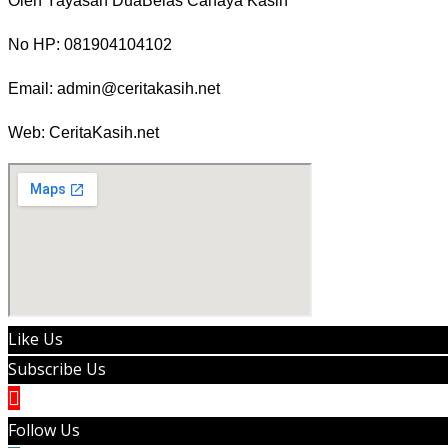
Oleh Yayasan DuaBelas Cahaya Kasih
No HP: 081904104102
Email: admin@ceritakasih.net
Web: CeritaKasih.net
Like Us
Subscribe Us
Follow Us