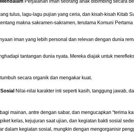
i Mendalam
Perjalanan iman seorang anak dibimbing secara b
g tulus, lagu-lagu pujian yang ceria, dan kisah-kisah Kitab S
entang makna sakramen-sakramen, terutama Komuni Pertama dan
nyaan iman yang lebih personal dan relevan dengan dunia re
nghadapi tantangan dunia nyata. Mereka diajak untuk merefleksik
 tumbuh secara organik dan mengakar kuat.
Sosial
Nilai-nilai karakter inti seperti kasih, tanggung jawab, 
erbagi mainan, antre dengan sabar, dan mengucapkan “terima kas
et kelas, kejujuran saat ujian, dan kegiatan bakti sosial sed
besar dalam kegiatan sosial, mungkin dengan mengorganisir pen