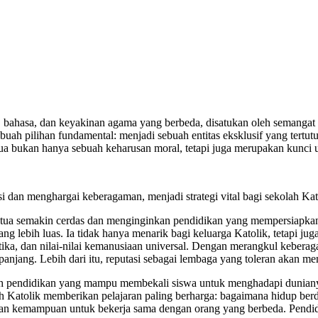
ku, bahasa, dan keyakinan agama yang berbeda, disatukan oleh semanga
sebuah pilihan fundamental: menjadi sebuah entitas eksklusif yang tertu
dua bukan hanya sebuah keharusan moral, tetapi juga merupakan kunci 
si dan menghargai keberagaman, menjadi strategi vital bagi sekolah Kat
 tua semakin cerdas dan menginginkan pendidikan yang mempersiapkan
ang lebih luas. Ia tidak hanya menarik bagi keluarga Katolik, tetapi ju
tika, dan nilai-nilai kemanusiaan universal. Dengan merangkul kebera
panjang. Lebih dari itu, reputasi sebagai lembaga yang toleran akan me
ah pendidikan yang mampu membekali siswa untuk menghadapi dunian
 Katolik memberikan pelajaran paling berharga: bagaimana hidup berd
 dan kemampuan untuk bekerja sama dengan orang yang berbeda. Pendidi