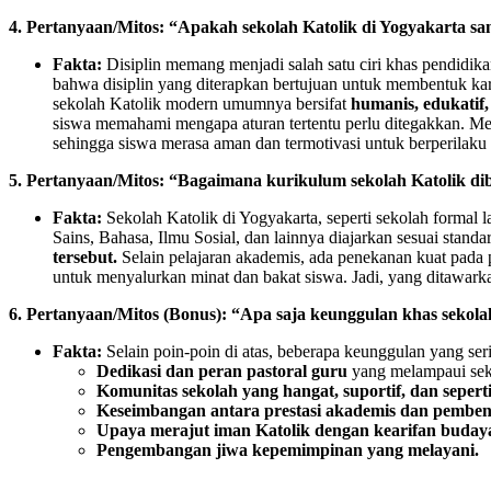
4. Pertanyaan/Mitos: “Apakah sekolah Katolik di Yogyakarta san
Fakta:
Disiplin memang menjadi salah satu ciri khas pendidika
bahwa disiplin yang diterapkan bertujuan untuk membentuk karak
sekolah Katolik modern umumnya bersifat
humanis, edukatif
siswa memahami mengapa aturan tertentu perlu ditegakkan. Mesk
sehingga siswa merasa aman dan termotivasi untuk berperilaku 
5. Pertanyaan/Mitos: “Bagaimana kurikulum sekolah Katolik 
Fakta:
Sekolah Katolik di Yogyakarta, seperti sekolah formal 
Sains, Bahasa, Ilmu Sosial, dan lainnya diajarkan sesuai stand
tersebut.
Selain pelajaran akademis, ada penekanan kuat pada pe
untuk menyalurkan minat dan bakat siswa. Jadi, yang ditawarkan
6. Pertanyaan/Mitos (Bonus): “Apa saja keunggulan khas sekol
Fakta:
Selain poin-poin di atas, beberapa keunggulan yang serin
Dedikasi dan peran pastoral guru
yang melampaui sek
Komunitas sekolah yang hangat, suportif, dan sepert
Keseimbangan antara prestasi akademis dan pembent
Upaya merajut iman Katolik dengan kearifan budaya
Pengembangan jiwa kepemimpinan yang melayani.