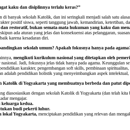
gat kaku dan disiplinnya terlalu keras?”
n di banyak sekolah Katolik, dan ini seringkali menjadi salah satu a
ter positif siswa, seperti tanggung jawab, kemandirian, ketertiban, da
, dan restoratif, bukan semata-mata hukuman yang kaku dan men
ipun ada aturan yang jelas dan konsekuensi atas pelanggaran, suasana 
baik karena kesadaran diri.
dibandingkan sekolah umum? Apakah fokusnya hanya pada agama
lainnya,
mengikuti kurikulum nasional yang ditetapkan oleh pemeri
ar nasional. Jadi, fokusnya jelas tidak hanya pada agama. Keunggulan se
ndidikan karakter, pengembangan soft skills, pembinaan spiritualitas, 
 adalah pendidikan holistik yang menyeimbangkan aspek intelektual, spi
ah Katolik di Yogyakarta yang membuatnya berbeda dan patut di
g diasosiasikan dengan sekolah Katolik di Yogyakarta (dan telah kita b
adar mengajar.
i keluarga kedua.
ukan budi pekerti luhur.
 lokal Yogyakarta,
menciptakan pendidikan yang relevan dan mengak