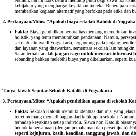
Namun, hal ini tidak berarti menutup pintu bagi siswa non-Ka
kebijakan yang menghargai keyakinan mereka. Beberapa sekol
memberikan kegiatan alternatif yang berfokus pada etika dan b
2. Pertanyaan/Mitos: “Apakah biaya sekolah Katolik di Yogyakar
Fakta:
Biaya pendidikan berkualitas memang memerlukan inves
holistik, yang tentu membutuhkan pendanaan. Namun, persepsi b
sekolah lainnya di Yogyakarta, tergantung pada jenjang pendid
dan layanan yang ditawarkan, sementara sekolah lain mungkin 
Saran terbaik adalah
jangan ragu untuk mencari informasi bi
sebanding bahkan melebihi biaya yang dikeluarkan, seperti kua
Tanya Jawab Seputar Sekolah Katolik di Yogyakarta
3. Pertanyaan/Mitos: “Apakah pendidikan agama di sekolah Kato
Fakta:
Sekolah Katolik memiliki identitas dan misi yang jelas
retret memang menjadi bagian dari kehidupan sekolah. Namun,
terhadap keyakinan setiap individu. Siswa non-Katolik biasan
bentuk kebersamaan (dengan pemahaman dan persetujuan). Fok
seperti kejujuran, kasih, keadilan, tanggung jawab, dan dis