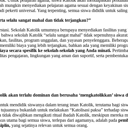
tolik. Untuk pelajaran agama, siswa Katolik akan mendapatkan pendala
ah mungkin menyediakan pelajaran agama sesuai dengan keyakinan sis
udi pekerti universal. Yang terpenting, semua siswa dididik untuk sal
ta selalu sangat mahal dan tidak terjangkau?”
tasi. Sekolah Katolik umumnya berupaya menyediakan fasilitas yang
ahwa sekolah Katolik “selalu sangat mahal” tidak sepenuhnya akurat. 
ikan, fasilitas, program unggulan, dan yayasan penyelenggara. Beberap
memiliki biaya yang lebih terjangkau, bahkan ada yang memiliki progr
aya secara spesifik ke sekolah-sekolah yang Anda minati.
Pertimba
litas pengajaran, lingkungan yang aman dan suportif, serta pembentuka
lik akan terlalu dominan dan berusaha ‘mengkatolikkan’ siswa d
 untuk mendidik siswanya dalam terang iman Katolik, terutama bagi sis
 tujuannya bukanlah untuk melakukan “Katolisasi paksa” terhadap sis
ya tidak diwajibkan mengikuti ritual ibadah Katolik, meskipun merek
us utama bagi semua siswa, terlepas dari agamanya, adalah pada
pemb
iplin,
yang sejatinya relevan untuk semua orang.