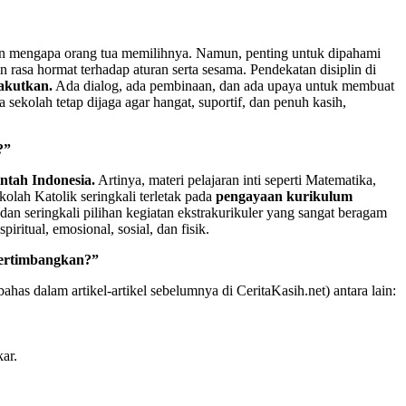
lasan mengapa orang tua memilihnya. Namun, penting untuk dipahami
n rasa hormat terhadap aturan serta sesama. Pendekatan disiplin di
akutkan.
Ada dialog, ada pembinaan, dan ada upaya untuk membuat
sekolah tetap dijaga agar hangat, suportif, dan penuh kasih,
?”
ntah Indonesia.
Artinya, materi pelajaran inti seperti Matematika,
kolah Katolik seringkali terletak pada
pengayaan kurikulum
dan seringkali pilihan kegiatan ekstrakurikuler yang sangat beragam
ritual, emosional, sosial, dan fisik.
pertimbangkan?”
ahas dalam artikel-artikel sebelumnya di CeritaKasih.net) antara lain:
ar.