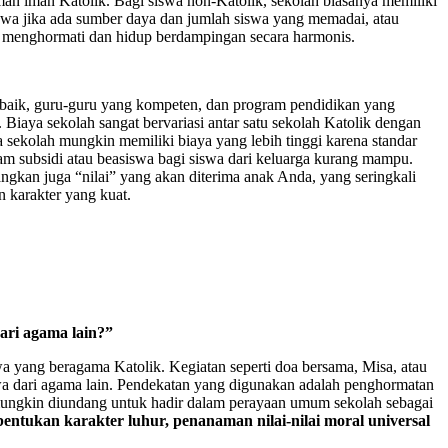
man iman Katolik. Bagi siswa non-Katolik, sekolah biasanya memiliki
wa jika ada sumber daya dan jumlah siswa yang memadai, atau
ing menghormati dan hidup berdampingan secara harmonis.
 baik, guru-guru yang kompeten, dan program pendidikan yang
Biaya sekolah sangat bervariasi antar satu sekolah Katolik dengan
a sekolah mungkin memiliki biaya yang lebih tinggi karena standar
am subsidi atau beasiswa bagi siswa dari keluarga kurang mampu.
ngkan juga “nilai” yang akan diterima anak Anda, yang seringkali
n karakter yang kuat.
ari agama lain?”
wa yang beragama Katolik. Kegiatan seperti doa bersama, Misa, atau
wa dari agama lain. Pendekatan yang digunakan adalah penghormatan
a mungkin diundang untuk hadir dalam perayaan umum sekolah sebagai
entukan karakter luhur, penanaman nilai-nilai moral universal